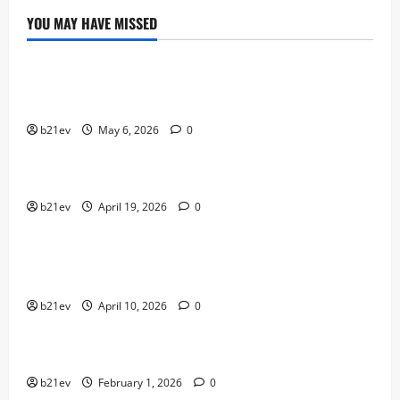
YOU MAY HAVE MISSED
Uncategorized
IKUT4D Buat Main Game Online Lebih Praktis Dan
Nyaman
b21ev
May 6, 2026
0
Uncategorized
TOGELEX | Akses Aman melalui Server Stabil
b21ev
April 19, 2026
0
Uncategorized
WIN303 | Sistem Stabil untuk Aktivitas Online
Harian
b21ev
April 10, 2026
0
Uncategorized
Win303 Jadi Pilihan Aman Hiburan Digital Masa Kini
b21ev
February 1, 2026
0