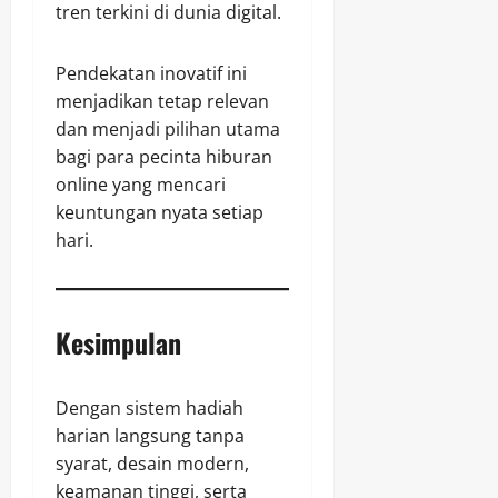
tren terkini di dunia digital.
Pendekatan inovatif ini
menjadikan tetap relevan
dan menjadi pilihan utama
bagi para pecinta hiburan
online yang mencari
keuntungan nyata setiap
hari.
Kesimpulan
Dengan sistem hadiah
harian langsung tanpa
syarat, desain modern,
keamanan tinggi, serta