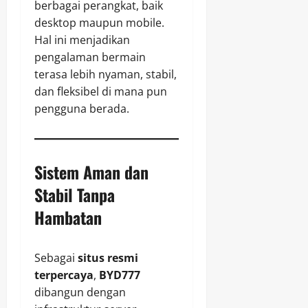
berbagai perangkat, baik
desktop maupun mobile.
Hal ini menjadikan
pengalaman bermain
terasa lebih nyaman, stabil,
dan fleksibel di mana pun
pengguna berada.
Sistem Aman dan
Stabil Tanpa
Hambatan
Sebagai
situs resmi
terpercaya
,
BYD777
dibangun dengan