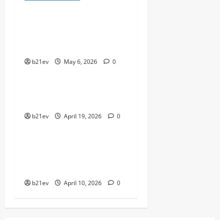
IKUT4D Buat Main Game
Online Lebih Praktis Dan
Nyaman
b21ev
May 6, 2026
0
Uncategorized
TOGELEX | Akses Aman
melalui Server Stabil
b21ev
April 19, 2026
0
Uncategorized
WIN303 | Sistem Stabil
untuk Aktivitas Online
Harian
b21ev
April 10, 2026
0