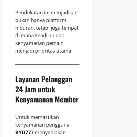
Pendekatan ini menjadikan
bukan hanya platform
hiburan, tetapi juga tempat
di mana keadilan dan
kenyamanan pemain
menjadi prioritas utama.
Layanan Pelanggan
24 Jam untuk
Kenyamanan Member
Untuk memastikan
kenyamanan pengguna,
BYD777
menyediakan